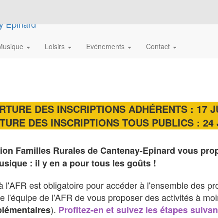
Musique
Loisirs
Evénements
Contact
TURE DES INSCRIPTIONS ADHÉRENTS : 17 JU
URE DES INSCRIPTIONS TOUS PUBLICS : 24 J
tion Familles Rurales de Cantenay-Epinard vous propos
usique : il y en a pour tous les goûts !
 à l'AFR est obligatoire pour accéder à l'ensemble des p
oute l'équipe de l'AFR de vous proposer des activités à moi
).
plémentaires
Profitez-en et suivez les étapes suivan